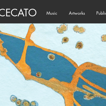
 CECATO
Music
Artworks
Publi