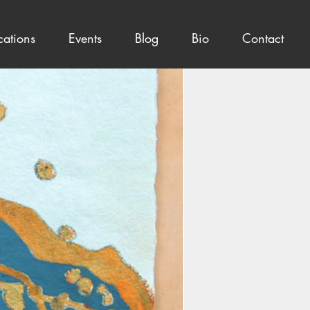
cations
Events
Blog
Bio
Contact