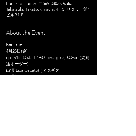
Bar True, Japan, 〒569-0803 Osaka,
Takatsuki, Takatsukimachi, 4−３ サタリー第1
ビルB1-B
About the Event
Bar True
4月28日(金)
open18:30 start 19:00 charge 3,000yen (要別
途オーダー)
出演 Lica Cecato(うた&ギター)
長澤紀仁(ギター)
マツモニカ(ハーモニカ)
Read More >
Share This Event