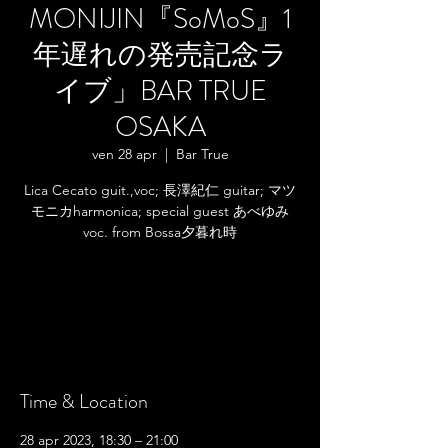
MONIJIN『SoMoS』1
年遅れの発売記念ラ
イブ」BAR TRUE
OSAKA
ven 28 apr
  |  
Bar True
Lica Cecato guit.,voc; 長澤紀仁 guitar; マツ
モニカharmonica; special guest あべゆみ
voc. from Bossa夕暮れ時
Registration is closed
See other events
Time & Location
28 apr 2023, 18:30 – 21:00