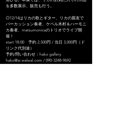
◎12/14はリカの歌とギター、リカの親友で
パーカッション奏者、ケペル木村＆ハーモニ
カ奏者、matsumonicaのトリオでライブ開
催！

start 18:00　予約 2,500円 / 当日 3,000円（ド
リンク代別途）

予約/問い合わせ：hako gallery

◎会場では日替わりでフードも提供。

おきよし食堂→12/13&15は地中海とアジア
料理がミックスしたokinique プレート

ケペル食堂→12/14はブラジル料理のスペシ
ャル・プレートを限定で提供。
