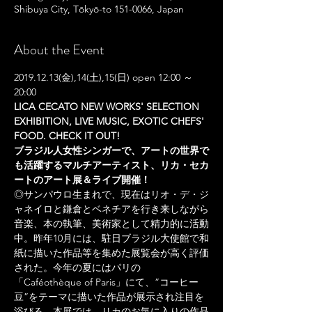
Shibuya City, Tōkyō-to 151-0066, Japan
About the Event
2019.12.13(金),14(土),15(日) open 12:00 ～ 
20:00
LICA CECATO NEW WORKS' SELECTION 
EXHIBITION, LIVE MUSIC, EXOTIC CHEFS' 
FOOD. CHECK IT OUT! 

ブラジル人女性シンガーで、アートの世界で
も活躍するマルチアーティスト、リカ・セカ
ートのアート展＆ライブ開催！
◎サンパウロ生まれで、現在はリオ・デ・ジ
ャネイロと鎌倉とベネチアを行き来しながら
音楽、本の執筆、美術家として精力的に活動
中。昨年10月には、駐日ブラジル大使館で和
紙に描いた作品等を集めた展覧会が高く評価
された。今年の夏にはパリの
「Caféothèque of Paris」にて、”コーヒー
豆”をテーマに描いた作品が展示され注目を
浴びる。本展では、リカのお気に入りの作品