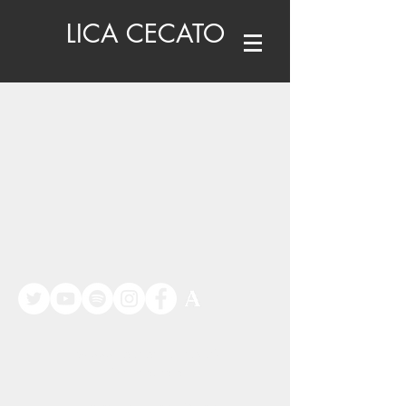
LICA CECATO
©
www.licacecato.com
2023
Venezia, Italia