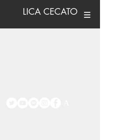
LICA CECATO
©
www.licacecato.com
2023
Venezia, Italia