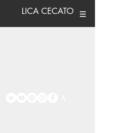
LICA CECATO
©
www.licacecato.com
2023
Venezia, Italia