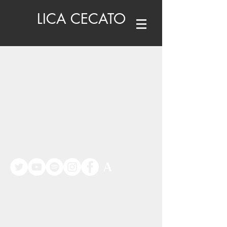
LICA CECATO
©
www.licacecato.com
2023
Venezia, Italia