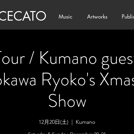
 CECATO
Music
Artworks
Publi
Tour / Kumano guest
okawa Ryoko's Xma
Show
12月20日(土)
  |  
Kumano