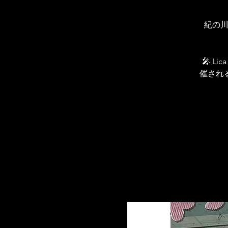
紀の川良
🎤 L
催され