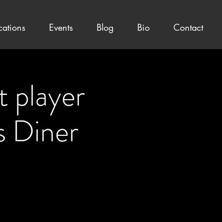
cations
Events
Blog
Bio
Contact
 player
s Diner