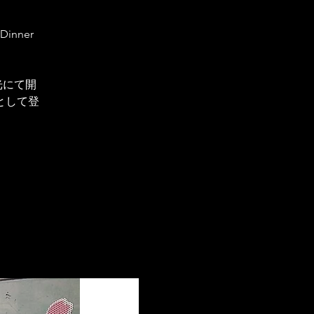
inner
海光にて開
として登