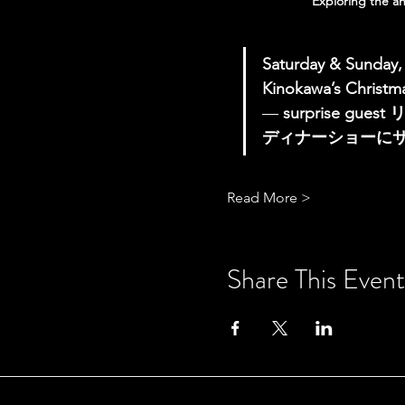
Exploring the an
Saturday & Su
Kinokawa’s Christ
— 
surprise 
ディナーショーに
Read More >
Share This Event