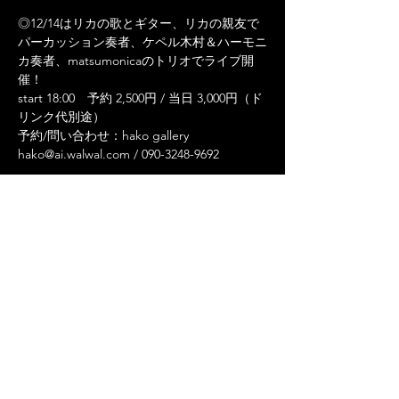
◎12/14はリカの歌とギター、リカの親友で
パーカッション奏者、ケペル木村＆ハーモニ
カ奏者、matsumonicaのトリオでライブ開
催！

start 18:00　予約 2,500円 / 当日 3,000円（ド
リンク代別途）

予約/問い合わせ：hako gallery

◎会場では日替わりでフードも提供。

おきよし食堂→12/13&15は地中海とアジア
料理がミックスしたokinique プレート

ケペル食堂→12/14はブラジル料理のスペシ
ャル・プレートを限定で提供。

Read More >