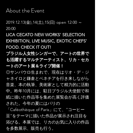
About the Event
2019.12.13(金),14(土),15(日) open 12:00 ～ 
20:00
LICA CECATO NEW WORKS' SELECTION 
EXHIBITION, LIVE MUSIC, EXOTIC CHEFS' 
FOOD. CHECK IT OUT! 

ブラジル人女性シンガーで、アートの世界で
も活躍するマルチアーティスト、リカ・セカ
ートのアート展＆ライブ開催！
◎サンパウロ生まれで、現在はリオ・デ・ジ
ャネイロと鎌倉とベネチアを行き来しながら
音楽、本の執筆、美術家として精力的に活動
中。昨年10月には、駐日ブラジル大使館で和
紙に描いた作品等を集めた展覧会が高く評価
された。今年の夏にはパリの
「Caféothèque of Paris」にて、”コーヒー
豆”をテーマに描いた作品が展示され注目を
浴びる。本展では、リカのお気に入りの作品