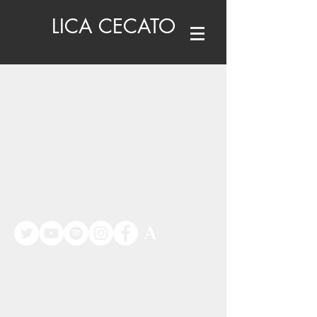
LICA CECATO
©
www.licacecato.com
2023
Venezia, Italia