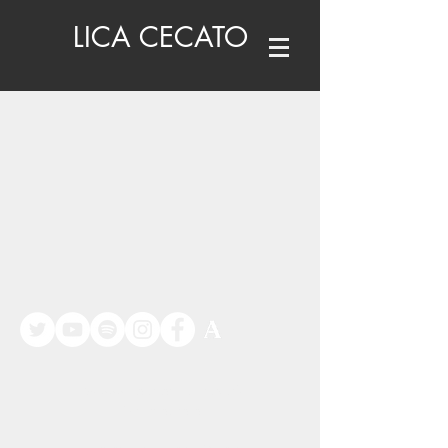
LICA CECATO
©
www.licacecato.com
2023
Venezia, Italia