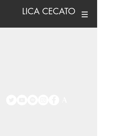
LICA CECATO
©
www.licacecato.com
2023
Venezia, Italia