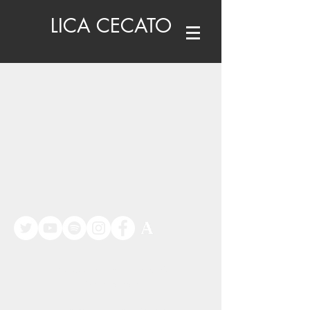
LICA CECATO
©
www.licacecato.com
2023
Venezia, Italia