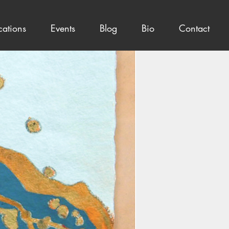
cations
Events
Blog
Bio
Contact