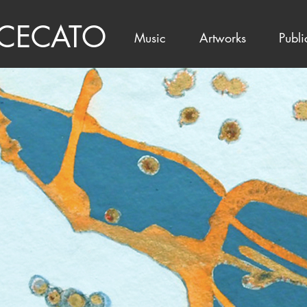
 CECATO
Music
Artworks
Publi