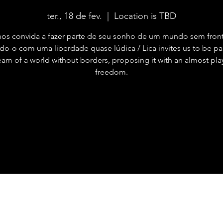
ter., 18 de fev.
  |  
Location is TBD
nos convida a fazer parte de seu sonho de um mundo sem front
o-o com uma liberdade quase lúdica / Lica invites us to be par
am of a world without borders, proposing it with an almost pla
freedom.
Registration is closed
See other events