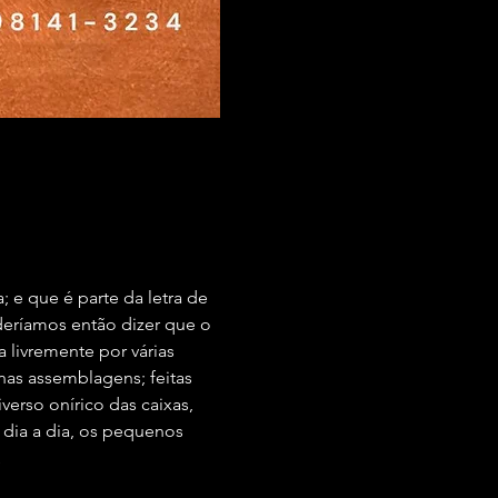
; e que é parte da letra de 
eríamos então dizer que o 
a livremente por várias 
enas assemblagens; feitas 
erso onírico das caixas, 
dia a dia, os pequenos 
…