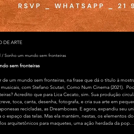
O DE ARTE
d / Sonho um mundo sem fronteiras
do sem fronteiras  
r de um mundo sem fronteiras, na frase que dá o título à mostra
musicais, com Stefano Scutari, Como Num Cinema (2021).  Pod
nteiras? Acredito que para Lica Cecato, sim. Sua produção circul
screve, toca, canta, desenha, fotografa, e cria sua arte em pequ
ponesas recicladas, as Dreamboxes. E agora, expandiu seu univ
 o espaço das telas. Mas ela mantém, nestas, os elementos do 
los arquitetônicos para maquetes, uma ação herdada da pop