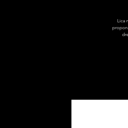
Lica 
propond
dre