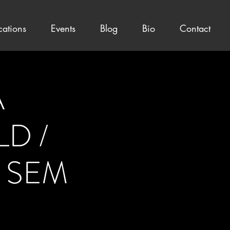
cations
Events
Blog
Bio
Contact
A
D /
 SEM