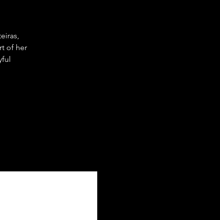
eiras,
t of her
yful