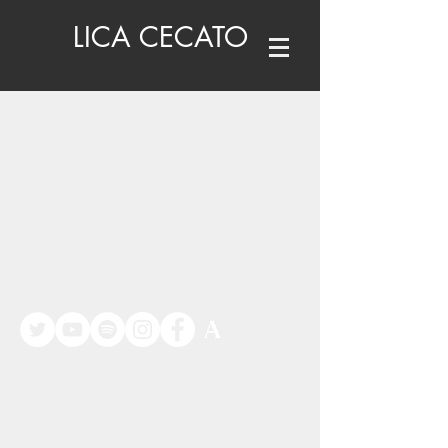
LICA CECATO
©
www.licacecato.com
2023
Venezia, Italia