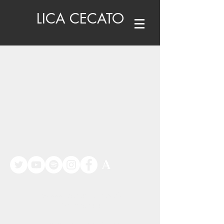
LICA CECATO
©
www.licacecato.com
2023
Venezia, Italia