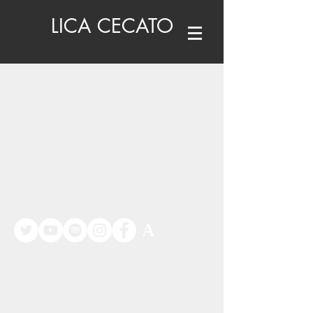
LICA CECATO
©
www.licacecato.com
2023
Venezia, Italia