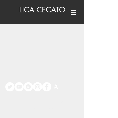
LICA CECATO
©
www.licacecato.com
2023
Venezia, Italia