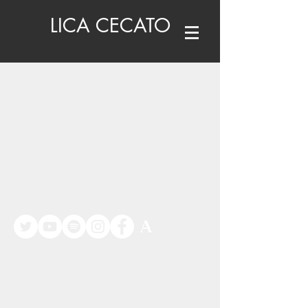
LICA CECATO
©
www.licacecato.com
2023
Venezia, Italia