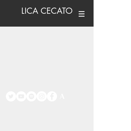
LICA CECATO
©
www.licacecato.com
2023
Venezia, Italia