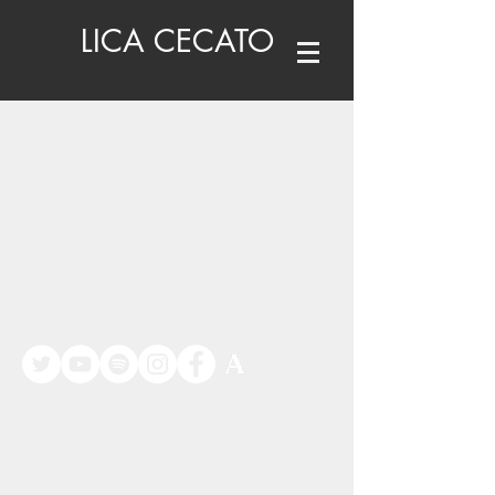
LICA CECATO
©
www.licacecato.com
2023
Venezia, Italia