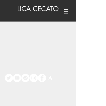
LICA CECATO
©
www.licacecato.com
2023
Venezia, Italia