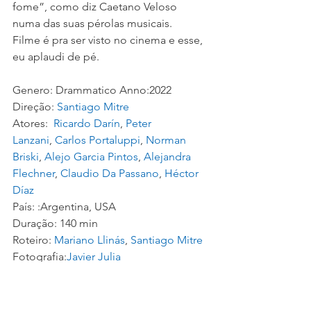
fome”, como diz Caetano Veloso 
numa das suas pérolas musicais.
Filme é pra ser visto no cinema e esse, 
eu aplaudi de pé.
Genero: Drammatico 
Anno:2022
Direção: 
Santiago Mitre
Atores:
Ricardo Darín
, 
Peter 
Lanzani
, 
Carlos Portaluppi
, 
Norman 
Briski
, 
Alejo Garcia Pintos
, 
Alejandra 
Flechner
, 
Claudio Da Passano
, 
Héctor 
Díaz
País: :Argentina, USA
Duração: 140 min
Roteiro: 
Mariano Llinás
, 
Santiago Mitre
Fotografia:
Javier Julia
Montagem: 
Andrés P. Estrada
Musica: 
Pedro Osuna
Produção: La Unión de los Ríos, Kenya 