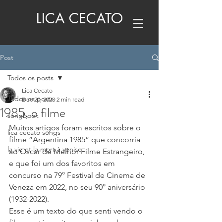
LICA CECATO
Post
Todos os posts
Lica Cecato
Todos os posts
Dec 20, 2023
2 min read
1985, o filme
songbook
Muitos artigos foram escritos sobre o 
lica cecato songs
filme “Argentina 1985” que concorria 
la vie et la mort à venise
ao Oscar de Melhor Filme Estrangeiro, 
e que foi um dos favoritos em 
concurso na 79° Festival de Cinema de 
Veneza em 2022, no seu 90° aniversário 
(1932-2022).
Esse é um texto do que senti vendo o 