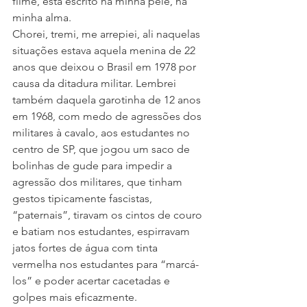
filme, está escrito na minha pele, na 
minha alma.
Chorei, tremi, me arrepiei, ali naquelas 
situações estava aquela menina de 22 
anos que deixou o Brasil em 1978 por 
causa da ditadura militar. Lembrei 
também daquela garotinha de 12 anos 
em 1968, com medo de agressões dos 
militares à cavalo, aos estudantes no 
centro de SP, que jogou um saco de 
bolinhas de gude para impedir a 
agressão dos militares, que tinham 
gestos tipicamente fascistas, 
“paternais”, tiravam os cintos de couro 
e batiam nos estudantes, espirravam 
jatos fortes de água com tinta 
vermelha nos estudantes para “marcá-
los” e poder acertar cacetadas e 
golpes mais eficazmente.